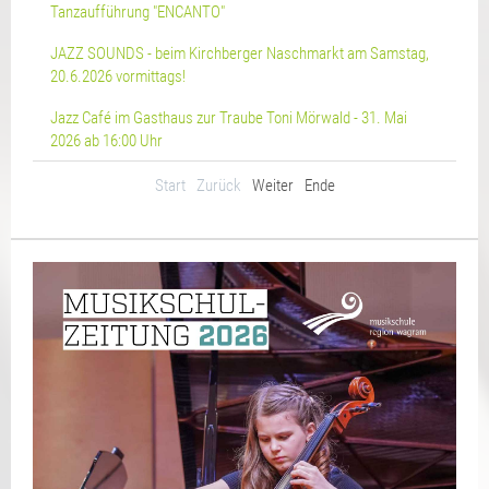
Tanzaufführung "ENCANTO"
JAZZ SOUNDS - beim Kirchberger Naschmarkt am Samstag,
20.6.2026 vormittags!
Jazz Café im Gasthaus zur Traube Toni Mörwald - 31. Mai
2026 ab 16:00 Uhr
Start
Zurück
Weiter
Ende