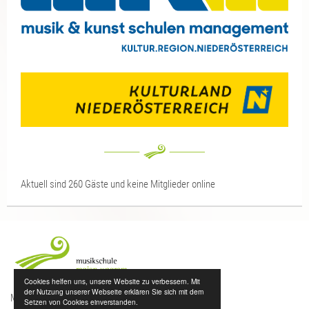
Aktuell sind 260 Gäste und keine Mitglieder online
Cookies helfen uns, unsere Website zu verbessern. Mit
der Nutzung unserer Webseite erklären Sie sich mit dem
Musikschule Region Wagram
Setzen von Cookies einverstanden.